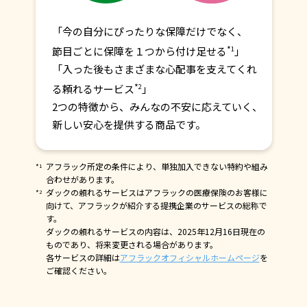
「今の自分にぴったりな保障だけでなく、
*
節目ごとに保障を１つから付け足せる
1
」
「入った後もさまざまな心配事を支えてくれ
*
る頼れるサービス
2
」
2つの特徴から、みんなの不安に応えていく、
新しい安心を提供する商品です。
アフラック所定の条件により、単独加入できない特約や組み
*
1
合わせがあります。
ダックの頼れるサービスはアフラックの医療保険のお客様に
*
2
向けて、アフラックが紹介する提携企業のサービスの総称で
す。
ダックの頼れるサービスの内容は、2025年12月16日現在の
ものであり、将来変更される場合があります。
各サービスの詳細は
アフラックオフィシャルホームページ
を
ご確認ください。